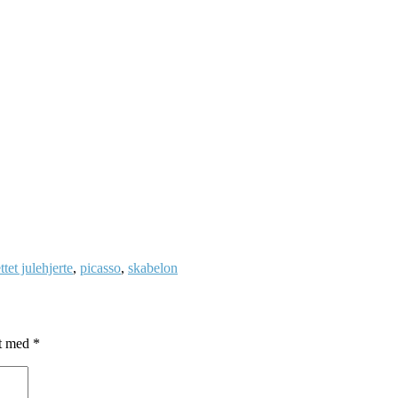
ettet julehjerte
,
picasso
,
skabelon
et med
*