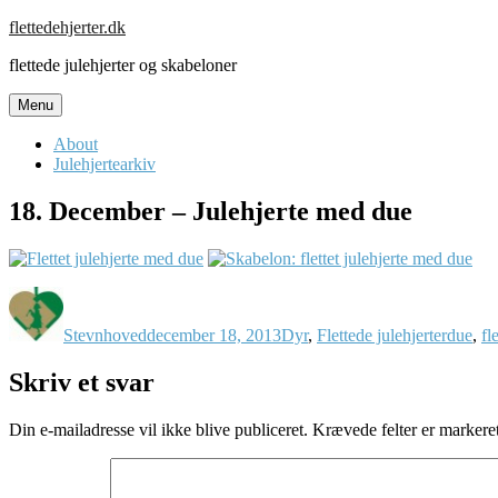
Skip
flettedehjerter.dk
to
flettede julehjerter og skabeloner
content
Menu
About
Julehjertearkiv
18. December – Julehjerte med due
Forfatter
Udgivet
Kategorier
Tags
Stevnhoved
december 18, 2013
Dyr
,
Flettede julehjerter
due
,
fl
Skriv et svar
Din e-mailadresse vil ikke blive publiceret.
Krævede felter er marker