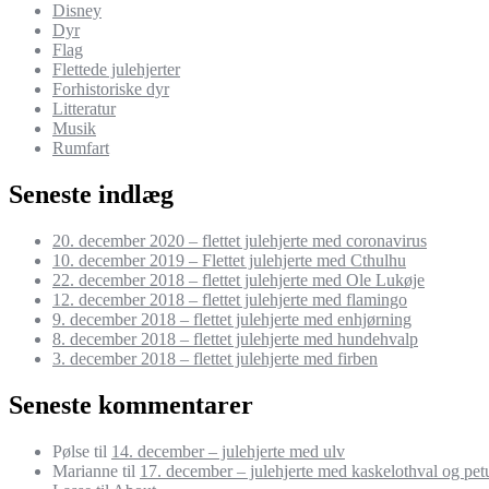
Disney
Dyr
Flag
Flettede julehjerter
Forhistoriske dyr
Litteratur
Musik
Rumfart
Seneste indlæg
20. december 2020 – flettet julehjerte med coronavirus
10. december 2019 – Flettet julehjerte med Cthulhu
22. december 2018 – flettet julehjerte med Ole Lukøje
12. december 2018 – flettet julehjerte med flamingo
9. december 2018 – flettet julehjerte med enhjørning
8. december 2018 – flettet julehjerte med hundehvalp
3. december 2018 – flettet julehjerte med firben
Seneste kommentarer
Pølse
til
14. december – julehjerte med ulv
Marianne
til
17. december – julehjerte med kaskelothval og pet