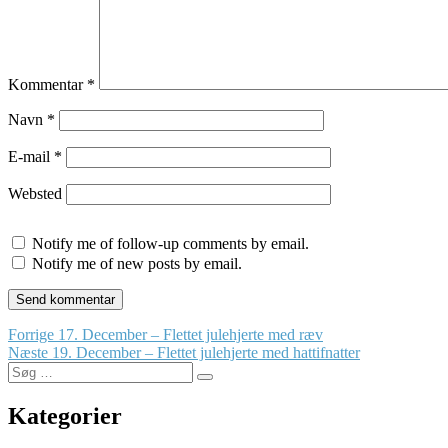
Kommentar
*
Navn
*
E-mail
*
Websted
Notify me of follow-up comments by email.
Notify me of new posts by email.
Indlægsnavigation
Forrige
Forrige
17. December – Flettet julehjerte med ræv
Næste
indlæg:
Næste
19. December – Flettet julehjerte med hattifnatter
Søg
indlæg:
Søg
efter:
Kategorier