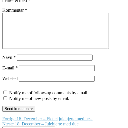
markeret med
*
Kommentar
*
Navn
*
E-mail
*
Websted
Notify me of follow-up comments by email.
Notify me of new posts by email.
Indlægsnavigation
Forrige
Forrige
16. December – Flettet julehjerte med hest
Næste
indlæg:
Næste
18. December – Julehjerte med due