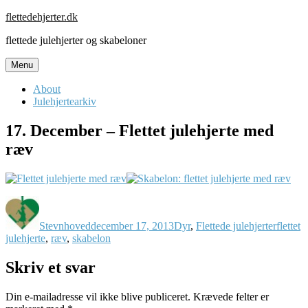
Skip
flettedehjerter.dk
to
flettede julehjerter og skabeloner
content
Menu
About
Julehjertearkiv
17. December – Flettet julehjerte med
ræv
Forfatter
Udgivet
Kategorier
Tags
Stevnhoved
december 17, 2013
Dyr
,
Flettede julehjerter
flettet
julehjerte
,
ræv
,
skabelon
Skriv et svar
Din e-mailadresse vil ikke blive publiceret.
Krævede felter er