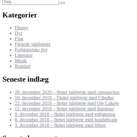
Søg
indlæg:
Søg
efter:
Kategorier
Disney
Dyr
Flag
Flettede julehjerter
Forhistoriske dyr
Litteratur
Musik
Rumfart
Seneste indlæg
20. december 2020 – flettet julehjerte med coronavirus
10. december 2019 – Flettet julehjerte med Cthulhu
22. december 2018 – flettet julehjerte med Ole Lukøje
12. december 2018 – flettet julehjerte med flamingo
9. december 2018 – flettet julehjerte med enhjørning
8. december 2018 – flettet julehjerte med hundehvalp
3. december 2018 – flettet julehjerte med firben