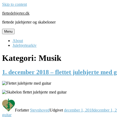
Skip to content
flettedehjerter.dk
flettede julehjerter og skabeloner
Menu
About
Julehjertearkiv
Kategori:
Musik
1. december 2018 – flettet julehjerte med g
Forfatter
Stevnhoved
Udgivet
december 1, 2018
december 1, 
guitar