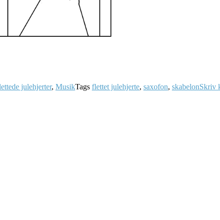
lettede julehjerter
,
Musik
Tags
flettet julehjerte
,
saxofon
,
skabelon
Skriv