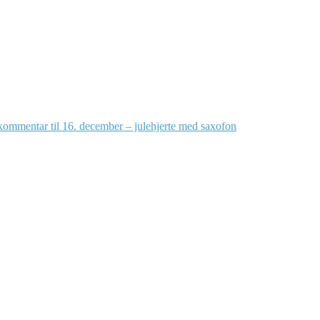
 kommentar
til 16. december – julehjerte med saxofon