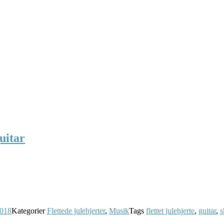
uitar
2018
Kategorier
Flettede julehjerter
,
Musik
Tags
flettet julehjerte
,
guitar
,
s