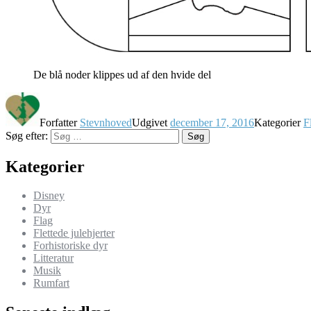
De blå noder klippes ud af den hvide del
Forfatter
Stevnhoved
Udgivet
december 17, 2016
Kategorier
F
Søg efter:
Søg
Kategorier
Disney
Dyr
Flag
Flettede julehjerter
Forhistoriske dyr
Litteratur
Musik
Rumfart