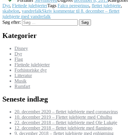
Forfatter
Stevnhoved
Udgivet
december 8, 2015
Kategorier
Dyr
,
Flettede julehjerter
Tags
Falco peregrinus
,
flettet julehjerte
,
skabelon
,
vandrefalk
Skriv kommentar
til 8. december – flettet
julehjerte med vandrefalk
Søg efter:
Søg
Kategorier
Disney
Dyr
Flag
Flettede julehjerter
Forhistoriske dyr
Litteratur
Musik
Rumfart
Seneste indlæg
20. december 2020 – flettet julehjerte med coronavirus
10. december 2019 – Flettet julehjerte med Cthulhu
22. december 2018 – flettet julehjerte med Ole Lukøje
12. december 2018 – flettet julehjerte med flamingo
9. december 2018 – flettet julehjerte med enhjørning