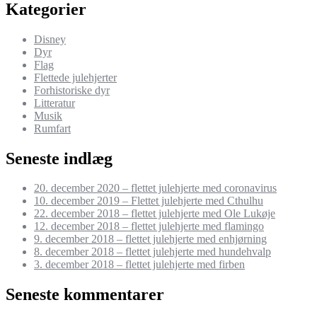
–
Kategorier
Julehjerte
med
Disney
svane
Dyr
Flag
Flettede julehjerter
Forhistoriske dyr
Litteratur
Musik
Rumfart
Seneste indlæg
20. december 2020 – flettet julehjerte med coronavirus
10. december 2019 – Flettet julehjerte med Cthulhu
22. december 2018 – flettet julehjerte med Ole Lukøje
12. december 2018 – flettet julehjerte med flamingo
9. december 2018 – flettet julehjerte med enhjørning
8. december 2018 – flettet julehjerte med hundehvalp
3. december 2018 – flettet julehjerte med firben
Seneste kommentarer