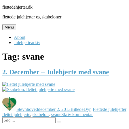
Skip
flettedehjerter.dk
to
flettede julehjerter og skabeloner
content
Menu
About
Julehjertearkiv
Tag:
svane
2. December – Julehjerte med svane
Forfatter
Udgivet
Format
Kategorier
T
Stevnhoved
december 2, 2013
Billede
Dyr
,
Flettede julehjerter
til
flettet julehjerte
,
skabelon
,
svane
Skriv kommentar
Søg
2.
Søg
efter:
December