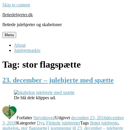
Skip to content
flettedehjerter.dk
flettede julehjerter og skabeloner
Menu
About
Julehjertearkiv
Tag:
stor flagspætte
23. december – julehjerte med spætte
De blå dele klippes ud.
Forfatter
Stevnhoved
Udgivet
december 23, 2016
december
3, 2018
Kategorier
Dyr
,
Flettede julehjerter
Tags
flettet julehjerte
,
skabelon
,
stor flagspætte
1 kommentar
til 23. december – julehjerte