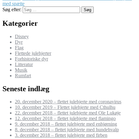
med spætte
Søg efter:
Søg
Kategorier
Disney
Dyr
Flag
Flettede julehjerter
Forhistoriske dyr
Litteratur
Musik
Rumfart
Seneste indlæg
20. december 2020 – flettet julehjerte med coronavirus
10. december 2019 – Flettet julehjerte med Cthulhu
22. december 2018 – flettet julehjerte med Ole Lukøje
12. december 2018 – flettet julehjerte med flamingo
9. december 2018 – flettet julehjerte med enhjørning
8. december 2018 – flettet julehjerte med hundehvalp
3. december 2018 – flettet julehjerte med firben