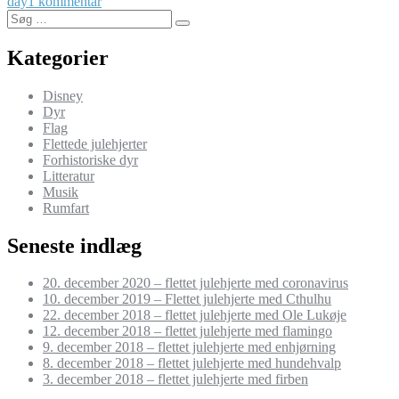
til
day
1 kommentar
Søg
1.
Søg
efter:
december
–
Kategorier
flettet
julehjerte
Disney
med
Dyr
sløjfe
Flag
Flettede julehjerter
Forhistoriske dyr
Litteratur
Musik
Rumfart
Seneste indlæg
20. december 2020 – flettet julehjerte med coronavirus
10. december 2019 – Flettet julehjerte med Cthulhu
22. december 2018 – flettet julehjerte med Ole Lukøje
12. december 2018 – flettet julehjerte med flamingo
9. december 2018 – flettet julehjerte med enhjørning
8. december 2018 – flettet julehjerte med hundehvalp
3. december 2018 – flettet julehjerte med firben