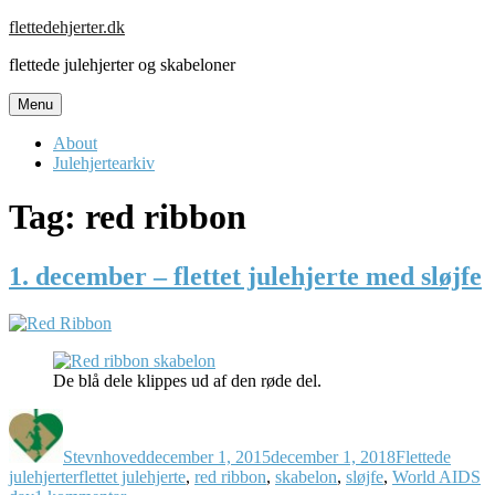
Skip
flettedehjerter.dk
to
flettede julehjerter og skabeloner
content
Menu
About
Julehjertearkiv
Tag:
red ribbon
1. december – flettet julehjerte med sløjfe
De blå dele klippes ud af den røde del.
Forfatter
Udgivet
Kategorier
Stevnhoved
december 1, 2015
december 1, 2018
Flettede
Tags
julehjerter
flettet julehjerte
,
red ribbon
,
skabelon
,
sløjfe
,
World AIDS