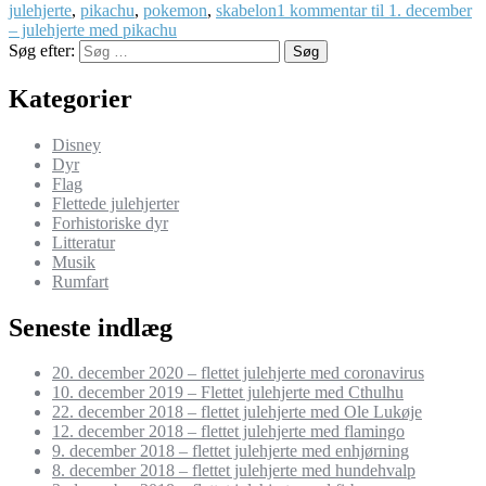
julehjerte
,
pikachu
,
pokemon
,
skabelon
1 kommentar
til 1. december
– julehjerte med pikachu
Søg efter:
Søg
Kategorier
Disney
Dyr
Flag
Flettede julehjerter
Forhistoriske dyr
Litteratur
Musik
Rumfart
Seneste indlæg
20. december 2020 – flettet julehjerte med coronavirus
10. december 2019 – Flettet julehjerte med Cthulhu
22. december 2018 – flettet julehjerte med Ole Lukøje
12. december 2018 – flettet julehjerte med flamingo
9. december 2018 – flettet julehjerte med enhjørning
8. december 2018 – flettet julehjerte med hundehvalp