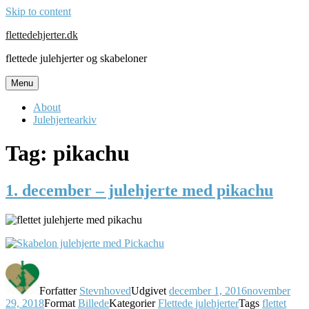
Skip to content
flettedehjerter.dk
flettede julehjerter og skabeloner
Menu
About
Julehjertearkiv
Tag:
pikachu
1. december – julehjerte med pikachu
Forfatter
Stevnhoved
Udgivet
december 1, 2016
november
29, 2018
Format
Billede
Kategorier
Flettede julehjerter
Tags
flettet