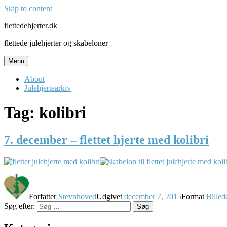
Skip to content
flettedehjerter.dk
flettede julehjerter og skabeloner
Menu
About
Julehjertearkiv
Tag:
kolibri
7. december – flettet hjerte med kolibri
Forfatter
Stevnhoved
Udgivet
december 7, 2015
Format
Billed
Søg efter:
Søg