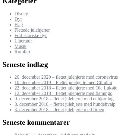
Kategorier
Disney
Dyr
Flag
Flettede julehjerter
Forhistoriske dyr
Litteratur
Musik
Rumfart
Seneste indlæg
20. december 2020 – flettet julehjerte med coronavirus
10. december 2019 – Flettet julehjerte med Cthulhu
22. december 2018 – flettet julehjerte med Ole Lukøje
12. december 2018 – flettet julehjerte med flamingo
9. december 2018 – flettet julehjerte med enhjørning
8. december 2018 – flettet julehjerte med hundehvalp
3. december 2018 – flettet julehjerte med firben
Seneste kommentarer