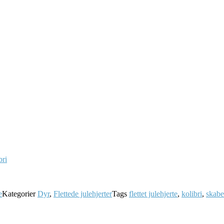
e
Kategorier
Dyr
,
Flettede julehjerter
Tags
flettet julehjerte
,
kolibri
,
skabe