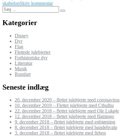
til
skabelon
Skriv kommentar
Søg
10.
Søg
efter:
december
2019
Kategorier
–
Flettet
Disney
julehjerte
Dyr
med
Flag
Cthulhu
Flettede julehjerter
Forhistoriske dyr
Litteratur
Musik
Rumfart
Seneste indlæg
20. december 2020 – flettet julehjerte med coronavirus
10. december 2019 – Flettet julehjerte med Cthulhu
22. december 2018 – flettet julehjerte med Ole Lukøje
12. december 2018 – flettet julehjerte med flamingo
9. december 2018 – flettet julehjerte med enhjørning
8. december 2018 – flettet julehjerte med hundehvalp
3. december 2018 – flettet julehjerte med firben