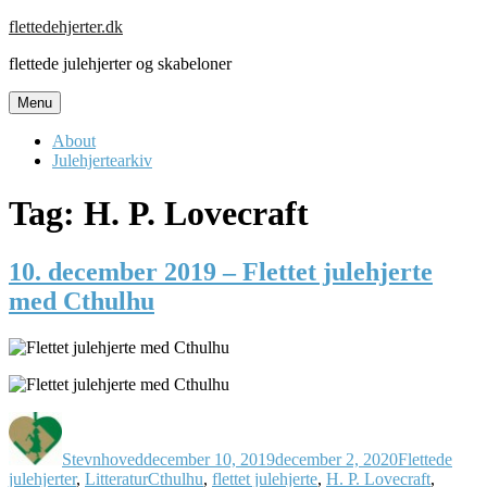
Skip
flettedehjerter.dk
to
flettede julehjerter og skabeloner
content
Menu
About
Julehjertearkiv
Tag:
H. P. Lovecraft
10. december 2019 – Flettet julehjerte
med Cthulhu
Forfatter
Udgivet
Kategorier
Stevnhoved
december 10, 2019
december 2, 2020
Flettede
Tags
julehjerter
,
Litteratur
Cthulhu
,
flettet julehjerte
,
H. P. Lovecraft
,