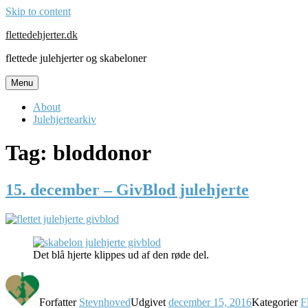
Skip to content
flettedehjerter.dk
flettede julehjerter og skabeloner
Menu
About
Julehjertearkiv
Tag:
bloddonor
15. december – GivBlod julehjerte
Det blå hjerte klippes ud af den røde del.
Forfatter
Stevnhoved
Udgivet
december 15, 2016
Kategorier
F