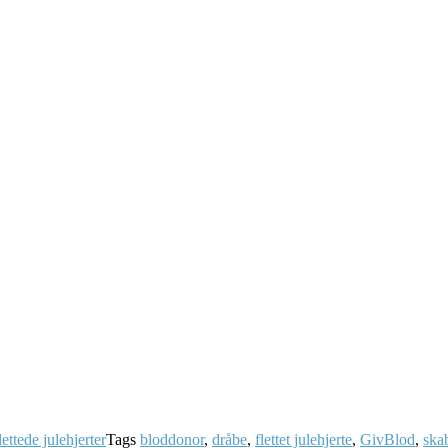
lettede julehjerter
Tags
bloddonor
,
dråbe
,
flettet julehjerte
,
GivBlod
,
ska