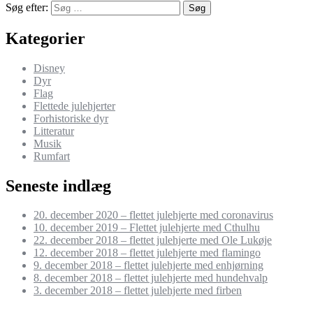
Søg efter:
Søg
Kategorier
Disney
Dyr
Flag
Flettede julehjerter
Forhistoriske dyr
Litteratur
Musik
Rumfart
Seneste indlæg
20. december 2020 – flettet julehjerte med coronavirus
10. december 2019 – Flettet julehjerte med Cthulhu
22. december 2018 – flettet julehjerte med Ole Lukøje
12. december 2018 – flettet julehjerte med flamingo
9. december 2018 – flettet julehjerte med enhjørning
8. december 2018 – flettet julehjerte med hundehvalp
3. december 2018 – flettet julehjerte med firben